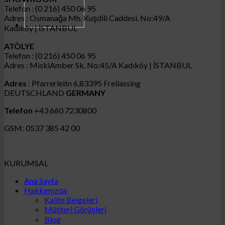
Telefon : (0 216) 450 06 95
Adres : Osmanağa Mh. Kuşdili Caddesi. No:49/A
Kadıköy | İSTANBUL
ATÖLYE
Telefon : (0 216) 450 06 95
Adres : MiskiAmber Sk. No:45/A Kadıköy | İSTANBUL
Adres
: Pfarrerleitn 6,83395 Freilassing
DEUTSCHLAND
GERMANY
Telefon
+43 660 7230800
GSM: 0537 385 42 00
KURUMSAL
Ana Sayfa
Hakkımızda
Kalite Belgeleri
Müşteri Görüşleri
Blog