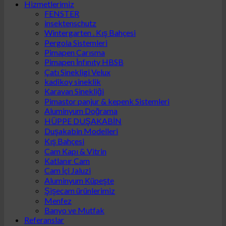
Hizmetlerimiz
FENSTER
insektenschutz
Wintergarten . Kış Bahçesi
Pergola Sistemleri
Pimapen Carısma
Pimapen İnfınıty HBSB
Çatı Sinekligi Velux
kadikoy sineklik
Karavan Sinekliği
Pimastor panjur & kepenk Sistemleri
Aluminyum Doğrama
HÜPPE DUŞAKABİN
Duşakabin Modelleri
Kış Bahçesi
Cam Kapı & Vitrin
Katlanır Cam
Cam İçi Jaluzi
Aluminyum Küpeşte
Şişecam ürünlerimiz
Menfez
Banyo ve Mutfak
Referanslar