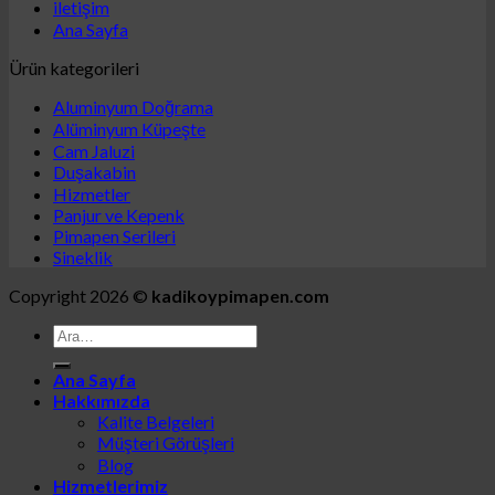
iletişim
Ana Sayfa
Ürün kategorileri
Aluminyum Doğrama
Alüminyum Küpeşte
Cam Jaluzi
Duşakabin
Hizmetler
Panjur ve Kepenk
Pimapen Serileri
Sineklik
Copyright 2026 ©
kadikoypimapen.com
Ana Sayfa
Hakkımızda
Kalite Belgeleri
Müşteri Görüşleri
Blog
Hizmetlerimiz