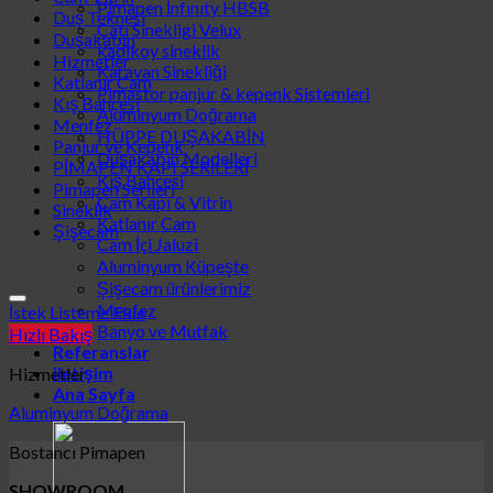
Pimapen İnfınıty HBSB
Duş Teknesi
Çatı Sinekligi Velux
Duşakabin
kadikoy sineklik
Hizmetler
Karavan Sinekliği
Katlanır Cam
Pimastor panjur & kepenk Sistemleri
Kış Bahçesi
Aluminyum Doğrama
Menfez
HÜPPE DUŞAKABİN
Panjur ve Kepenk
Duşakabin Modelleri
PİMAPEN KAPI SERİLERİ
Kış Bahçesi
Pimapen Serileri
Cam Kapı & Vitrin
Sineklik
Katlanır Cam
Şişecam
Cam İçi Jaluzi
Aluminyum Küpeşte
Şişecam ürünlerimiz
Menfez
İstek Listeme Ekle
Banyo ve Mutfak
Hızlı Bakış
Referanslar
iletişim
Hizmetler
Ana Sayfa
Aluminyum Doğrama
Bostancı Pimapen
SHOWROOM