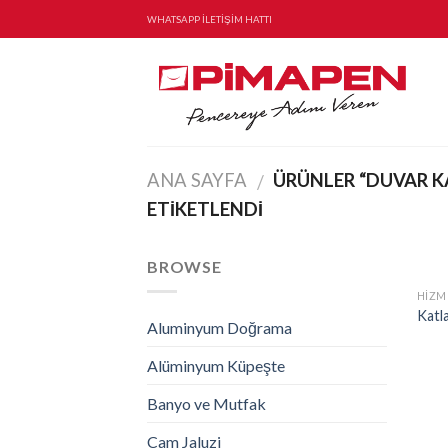
Skip
WHATSAPP İLETİŞİM HATTI
to
content
ANA SAYFA
ÜRÜNLER “DUVAR K
/
ETIKETLENDI
BROWSE
HIZM
Katl
Aluminyum Doğrama
Alüminyum Küpeşte
Banyo ve Mutfak
Cam Jaluzi