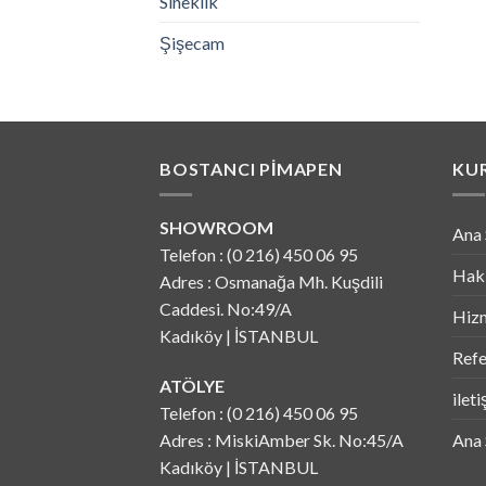
Sineklik
Şişecam
BOSTANCI PIMAPEN
KU
SHOWROOM
Ana 
Telefon : (0 216) 450 06 95
Hak
Adres : Osmanağa Mh. Kuşdili
Caddesi. No:49/A
Hizm
Kadıköy | İSTANBUL
Refe
ATÖLYE
ilet
Telefon : (0 216) 450 06 95
Adres : MiskiAmber Sk. No:45/A
Ana 
Kadıköy | İSTANBUL