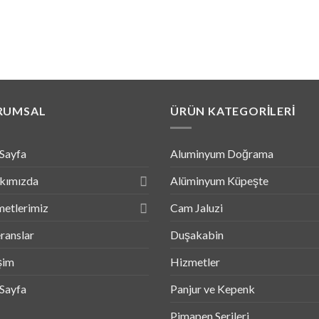
RUMSAL
ÜRÜN KATEGORILERI
Sayfa
Aluminyum Doğrama
kımızda
Alüminyum Küpeşte
etlerimiz
Cam Jaluzi
ranslar
Duşakabin
işim
Hizmetler
Sayfa
Panjur ve Kepenk
Pimapen Serileri