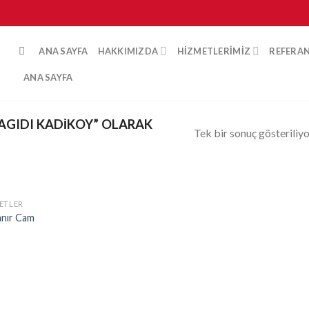
ANA SAYFA
HAKKIMIZDA
HIZMETLERIMIZ
REFERA
ANA SAYFA
AGIDI KADIKOY” OLARAK
Tek bir sonuç gösteriliy
ETLER
İstek
anır Cam
Listeme
Ekle