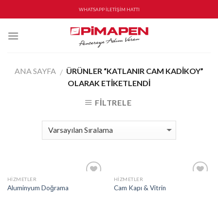
Skip
WHATSAPP İLETİŞİM HATTI
to
content
ANA SAYFA
ÜRÜNLER “KATLANIR CAM KADIKOY”
/
OLARAK ETIKETLENDI
FILTRELE
HIZMETLER
HIZMETLER
İstek
İstek
Aluminyum Doğrama
Cam Kapı & Vitrin
Listeme
Listeme
Ekle
Ekle