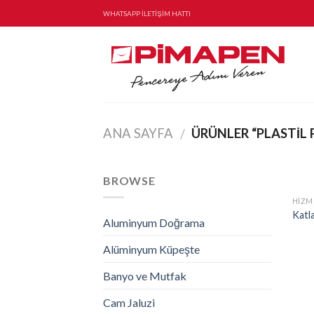
Skip
WHATSAPP İLETİŞİM HATTI
to
content
ANA SAYFA
ÜRÜNLER “PLASTIL 
/
BROWSE
HIZM
Katl
Aluminyum Doğrama
Alüminyum Küpeşte
Banyo ve Mutfak
Cam Jaluzi