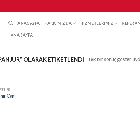
ANA SAYFA
HAKKIMIZDA
HIZMETLERIMIZ
REFERA
ANA SAYFA
Tek bir sonuç gösteriliy
PANJUR” OLARAK ETIKETLENDI
ETLER
İstek
anır Cam
Listeme
Ekle