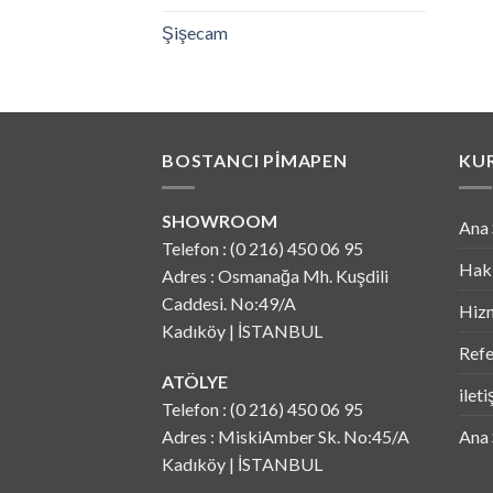
Şişecam
BOSTANCI PIMAPEN
KU
SHOWROOM
Ana 
Telefon : (0 216) 450 06 95
Hak
Adres : Osmanağa Mh. Kuşdili
Caddesi. No:49/A
Hizm
Kadıköy | İSTANBUL
Refe
ATÖLYE
ilet
Telefon : (0 216) 450 06 95
Adres : MiskiAmber Sk. No:45/A
Ana 
Kadıköy | İSTANBUL