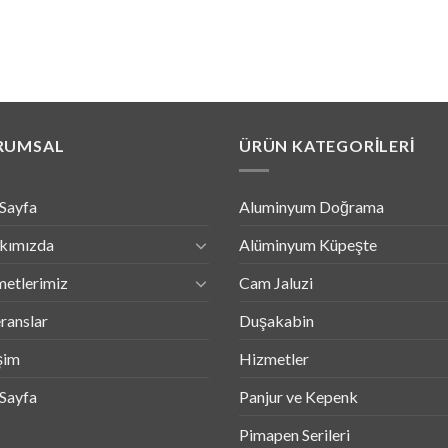
RUMSAL
ÜRÜN KATEGORILERI
Sayfa
Aluminyum Doğrama
kımızda
Alüminyum Küpeşte
etlerimiz
Cam Jaluzi
ranslar
Duşakabin
işim
Hizmetler
Sayfa
Panjur ve Kepenk
Pimapen Serileri