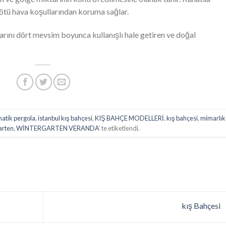
tü hava koşullarından koruma sağlar.
arını dört mevsim boyunca kullanışlı hale getiren ve doğal
matik pergola
,
istanbul kış bahçesi
,
KIŞ BAHÇE MODELLERİ
,
kış bahçesi
,
mimarlık
arten
,
WİNTERGARTEN VERANDA
’ te etiketlendi.
kış Bahçesi