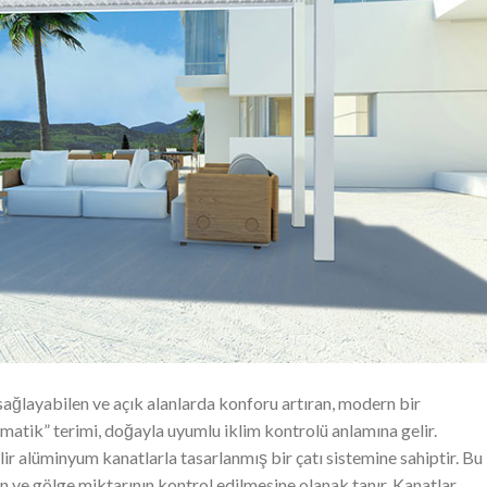
ağlayabilen ve açık alanlarda konforu artıran, modern bir
matik” terimi, doğayla uyumlu iklim kontrolü anlamına gelir.
lir alüminyum kanatlarla tasarlanmış bir çatı sistemine sahiptir. Bu
ın ve gölge miktarının kontrol edilmesine olanak tanır. Kanatlar