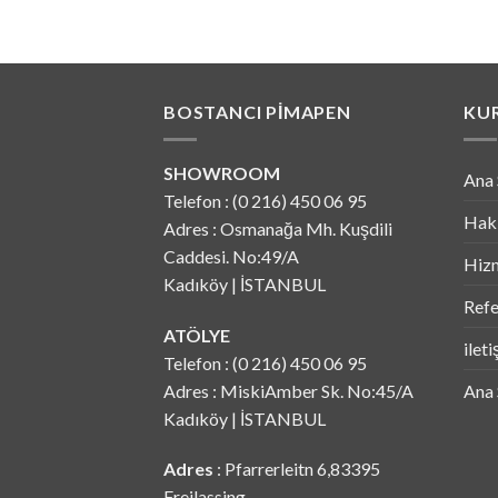
BOSTANCI PIMAPEN
KU
SHOWROOM
Ana 
Telefon : (0 216) 450 06 95
Hak
Adres : Osmanağa Mh. Kuşdili
Caddesi. No:49/A
Hizm
Kadıköy | İSTANBUL
Refe
ATÖLYE
ilet
Telefon : (0 216) 450 06 95
Adres : MiskiAmber Sk. No:45/A
Ana 
Kadıköy | İSTANBUL
Adres
: Pfarrerleitn 6,83395
Freilassing