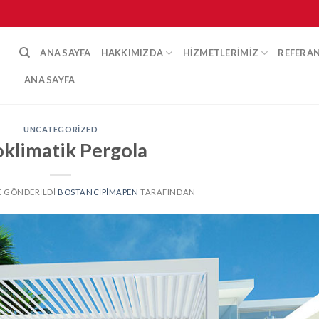
ANA SAYFA
HAKKIMIZDA
HIZMETLERIMIZ
REFERA
ANA SAYFA
UNCATEGORIZED
oklimatik Pergola
TE GÖNDERILDI
BOSTANCIPIMAPEN
TARAFINDAN