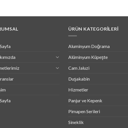
RUMSAL
ÜRÜN KATEGORILERI
Sayfa
Aluminyum Doğrama
kımızda
Alüminyum Küpeşte
etlerimiz
Cam Jaluzi
ranslar
Duşakabin
işim
Hizmetler
Sayfa
Panjur ve Kepenk
Pimapen Serileri
Sineklik