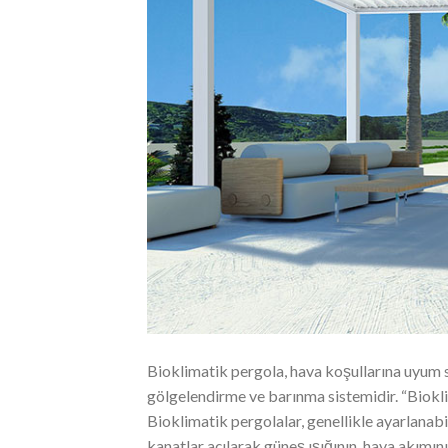
Bioklimatik pergola, hava koşullarına uyum s
gölgelendirme ve barınma sistemidir. “Biokli
Bioklimatik pergolalar, genellikle ayarlanabi
kanatlar açılarak güneş ışığının, hava akımın