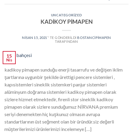
UNCATEGORIZED
KADİKOY PİMAPEN
NISAN 15, 2021
’' TE GÖNDERILDI
BOSTANCIPIMAPEN
TARAFINDAN
15
Nis
kadikoy pimapen sunduğu enerji tasarrufu ve değişen iklim
şartlarına uygunbir şekilde ürettigi pencere sistemleri ,
kapısistemleri sineklik sistemkeri panjur sistemleri
alüminyum doğrama sistemleri kadikoy pimapen olarak
sizlere hizmet etmektedir, firenli stor sineklik kadikoy
pimapen olarak sizlere sunduğumuz NİRVANA premium
seriyi denemekten hiç kuşkunuz olmasın avrupa
standartlarının üst seğment olan bir üründür.siz değerli
müşterilerimizi ürünlerimizi incelemeye […]