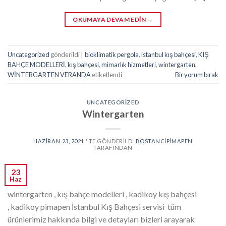
OKUMAYA DEVAM EDIN
→
Uncategorized
gönderildi
|
bioklimatik pergola
,
istanbul kış bahçesi
,
KIŞ
BAHÇE MODELLERİ
,
kış bahçesi
,
mimarlık hizmetleri
,
wintergarten
,
WİNTERGARTEN VERANDA
etiketlendi
Bir yorum bırak
UNCATEGORIZED
Wintergarten
HAZIRAN 23, 2021
’' TE GÖNDERILDI
BOSTANCIPIMAPEN
TARAFINDAN
23
Haz
wintergarten , kış bahçe modelleri , kadikoy kış bahçesi
, kadikoy pimapen İstanbul Kış Bahçesi servisi tüm
ürünlerimiz hakkında bilgi ve detayları bizleri arayarak