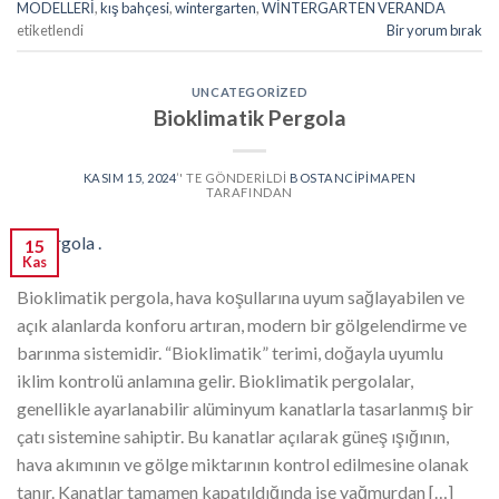
MODELLERİ
,
kış bahçesi
,
wintergarten
,
WİNTERGARTEN VERANDA
etiketlendi
Bir yorum bırak
UNCATEGORIZED
Bioklimatik Pergola
KASIM 15, 2024
’' TE GÖNDERILDI
BOSTANCIPIMAPEN
TARAFINDAN
15
Kas
Bioklimatik pergola, hava koşullarına uyum sağlayabilen ve
açık alanlarda konforu artıran, modern bir gölgelendirme ve
barınma sistemidir. “Bioklimatik” terimi, doğayla uyumlu
iklim kontrolü anlamına gelir. Bioklimatik pergolalar,
genellikle ayarlanabilir alüminyum kanatlarla tasarlanmış bir
çatı sistemine sahiptir. Bu kanatlar açılarak güneş ışığının,
hava akımının ve gölge miktarının kontrol edilmesine olanak
tanır. Kanatlar tamamen kapatıldığında ise yağmurdan […]