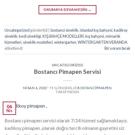
OKUMAYA DEVAM EDIN
→
Uncategorized
gönderildi
|
bostanci sineklik
,
istanbul kış bahçesi
,
kadikoy
sineklik
,
kedi sinekligi
,
KIŞ BAHÇE MODELLERİ
,
kış bahçesi
,
mimarlık
hizmetleri
,
sineklik modelleri
,
wintergarten
,
WİNTERGARTEN VERANDA
etiketlendi
Bir yorum bırak
UNCATEGORIZED
Bostancı Pimapen Servisi
NISAN 6, 2021
’' TE GÖNDERILDI
BOSTANCIPIMAPEN
TARAFINDAN
06
Nis
Bostancı pimapen servisi olarak 7/24 hizmet sağlamaktayız.
kadikoy pimapen ,olarak doğru tercih olmanın gayretini siz