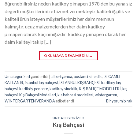
öğrenebilirsiniz neden kadikoy pimapen 1978 den bu yana siz
degerli müşterilerimize hizmet vermekteyiz kaliteli işçilik ve
kaliteli ürün isteyen müşterilerimiz her daim memnun
kalmıştır. ucuz malzemelerden her daim kadikoy
pimapen olarak kaçınmışızdır kadikoy pimapen olarak her
daim kaliteyi takip […]
OKUMAYA DEVAM EDIN
→
Uncategorized
gönderildi
|
albertgenoa
,
bostanci sineklik
,
ISI CAMLI
KATLANIR
,
istanbul kış bahçesi
,
İSTANBULKIŞBAHÇESİ
,
kadikoy kış
bahçesi
,
kadiköy pencere
,
kadikoy sineklik
,
KIŞ BAHÇE MODELLERİ
,
kış
bahçesi
,
Kış Bahçesi Modelleri
,
kıs bahcesi modelleri
,
wintergarten
,
WİNTERGARTEN VERANDA
etiketlendi
Bir yorum bırak
UNCATEGORIZED
Kış Bahçesi