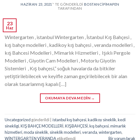
HAZIRAN 23, 2021
’' TE GÖNDERILDI
BOSTANCIPIMAPEN
TARAFINDAN
23
Haz
Wintergarten , istanbul Wintergarten , İstanbul Kış Bahçesi ,
kış bahçe modelleri , kadikoy kış bahçesi , veranda modelleri ,
kış Bahcesi Modelleri , Mimarlık Hizmetleri , Işıklı Pergole
Modelleri , Giyotin Cam Modelleri , Motorlu Giyotin
Sistemleri , Kış bahçesi,” soğuk havalarda da bitkiler
yetiştirilebilecek ve keyifle zaman geçirilebilecek bir alan
olarak tasarlanmış kapalı […]
OKUMAYA DEVAM EDIN
→
Uncategorized
gönderildi
|
istanbul kış bahçesi
,
kadikoy sineklik
,
kedi
sinekligi
,
KIŞ BAHÇE MODELLERİ
,
KIŞBAHÇESİ
,
kış bahçesi
,
mimarlık
hizmetleri
,
moda sineklik
,
sineklik modelleri
,
veranda
,
wintergarten
,
WİNTERGARTEN VERANDA
etiketlendi
Bir yorum bırak