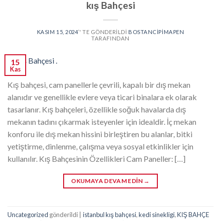
kış Bahçesi
KASIM 15, 2024
’' TE GÖNDERILDI
BOSTANCIPIMAPEN
TARAFINDAN
15
Kas
Kış bahçesi, cam panellerle çevrili, kapalı bir dış mekan
alanıdır ve genellikle evlere veya ticari binalara ek olarak
tasarlanır. Kış bahçeleri, özellikle soğuk havalarda dış
mekanın tadını çıkarmak isteyenler için idealdir. İç mekan
konforu ile dış mekan hissini birleştiren bu alanlar, bitki
yetiştirme, dinlenme, çalışma veya sosyal etkinlikler için
kullanılır. Kış Bahçesinin Özellikleri Cam Paneller: […]
OKUMAYA DEVAM EDIN
→
Uncategorized
gönderildi
|
istanbul kış bahçesi
,
kedi sinekligi
,
KIŞ BAHÇE