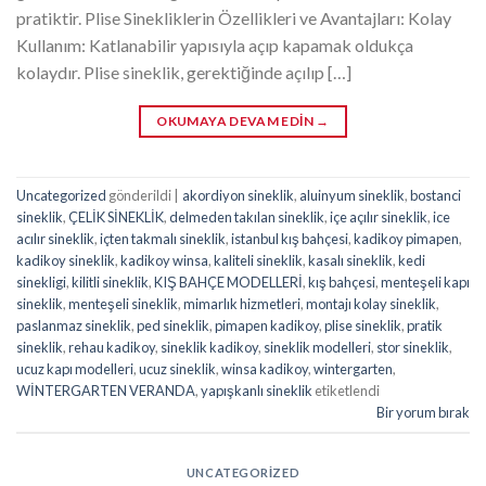
pratiktir. Plise Sinekliklerin Özellikleri ve Avantajları: Kolay
Kullanım: Katlanabilir yapısıyla açıp kapamak oldukça
kolaydır. Plise sineklik, gerektiğinde açılıp […]
OKUMAYA DEVAM EDIN
→
Uncategorized
gönderildi
|
akordiyon sineklik
,
aluinyum sineklik
,
bostanci
sineklik
,
ÇELİK SİNEKLİK
,
delmeden takılan sineklik
,
içe açılır sineklik
,
ice
acılır sineklik
,
içten takmalı sineklik
,
istanbul kış bahçesi
,
kadikoy pimapen
,
kadikoy sineklik
,
kadikoy winsa
,
kaliteli sineklik
,
kasalı sineklik
,
kedi
sinekligi
,
kilitli sineklik
,
KIŞ BAHÇE MODELLERİ
,
kış bahçesi
,
menteşeli kapı
sineklik
,
menteşeli sineklik
,
mimarlık hizmetleri
,
montajı kolay sineklik
,
paslanmaz sineklik
,
ped sineklik
,
pimapen kadikoy
,
plise sineklik
,
pratik
sineklik
,
rehau kadikoy
,
sineklik kadikoy
,
sineklik modelleri
,
stor sineklik
,
ucuz kapı modelleri
,
ucuz sineklik
,
winsa kadikoy
,
wintergarten
,
WİNTERGARTEN VERANDA
,
yapışkanlı sineklik
etiketlendi
Bir yorum bırak
UNCATEGORIZED