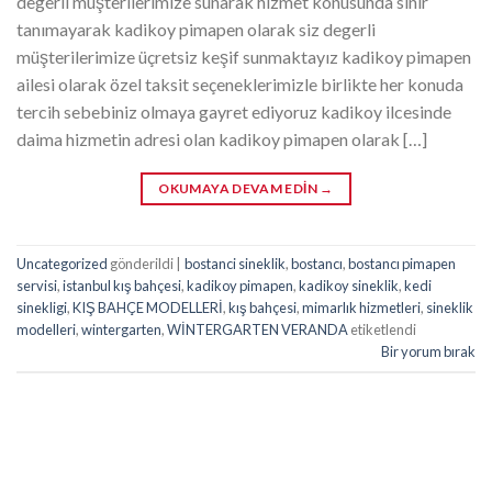
degerli müşterilerimize sunarak hizmet konusunda sınır
tanımayarak kadikoy pimapen olarak siz degerli
müşterilerimize üçretsiz keşif sunmaktayız kadikoy pimapen
ailesi olarak özel taksit seçeneklerimizle birlikte her konuda
tercih sebebiniz olmaya gayret ediyoruz kadikoy ilcesinde
daima hizmetin adresi olan kadikoy pimapen olarak […]
OKUMAYA DEVAM EDIN
→
Uncategorized
gönderildi
|
bostanci sineklik
,
bostancı
,
bostancı pimapen
servisi
,
istanbul kış bahçesi
,
kadikoy pimapen
,
kadikoy sineklik
,
kedi
sinekligi
,
KIŞ BAHÇE MODELLERİ
,
kış bahçesi
,
mimarlık hizmetleri
,
sineklik
modelleri
,
wintergarten
,
WİNTERGARTEN VERANDA
etiketlendi
Bir yorum bırak