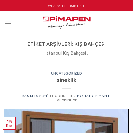
Skip
WHATSAPP İLETİŞİM HATTI
to
content
ETIKET ARŞIVLERI:
KIŞ BAHÇESI
İstanbul Kış Bahçesi ,
UNCATEGORIZED
sineklik
KASIM 15, 2024
’' TE GÖNDERILDI
BOSTANCIPIMAPEN
TARAFINDAN
15
Kas